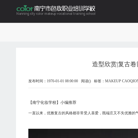
造型欣赏|复古
色妆化妆学校
发布时间：
1970-01-01 08:00:00
阅读(
)
标签：
MAKEUP CAOQ
【南宁化妆学校】
小编推荐
一直以来，优雅复古的风格都非常受人喜爱，既端庄又不失优雅的