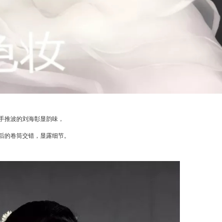
手推波的刘海彰显韵味，
后的卷筒交错，显露细节。