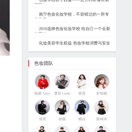
五期
南宁色妆化妆学校，不容错过的一所专
业学府
2016选择色妆化妆学校 给自己一个全新
的开始
化妆美容学生权益 色妆学校消费与安全
色妆团队
陈媚 Anny
曹琼 Linda
黄霞
朴智娥
张亮
徐薇
晓白
陈琦琦