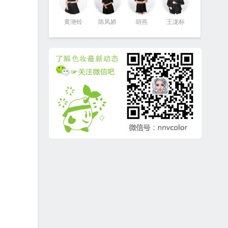
黄滟铃
陈凤娇
胡燕
王泷标